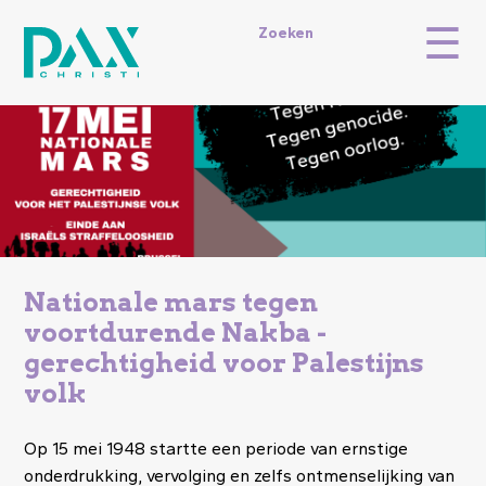
Overslaan
☰
en
Topmenu
Zoeken
naar
de
inhoud
gaan
Image
Nationale mars tegen
voortdurende Nakba -
gerechtigheid voor Palestijns
volk
Op 15 mei 1948 startte een periode van ernstige
onderdrukking, vervolging en zelfs ontmenselijking van