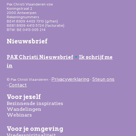
Pax Christi Vlaanderen vzw
Koningstraat 2
2000 Antwerpen
Rekeningnummers
BE41 8939 4403 7310 (giften)
BE81 8939 4413 5724 (facturatie)
BTW: BE 0413 005 214
Nieuwsbrief
-
PAX Christi Nieuwsbrief
Ik schrijf me
in
Privacyverklaring
Steun ons
© Pax Christi Vlaanderen -
-
Contact
-
Voor jezelf
Bezinnende inspiraties
Wandelingen
Webinars
Voor je omgeving
Vredesspiritualiteit