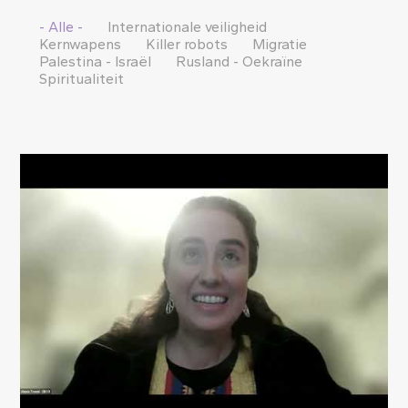
- Alle -
Internationale veiligheid
Kernwapens
Killer robots
Migratie
Palestina - Israël
Rusland - Oekraïne
Spiritualiteit