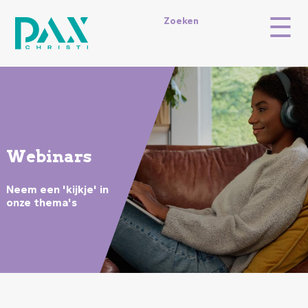
Overslaan
☰
en
Topmenu
Zoeken
naar
de
inhoud
gaan
Image
Webinars
Neem een 'kijkje' in
onze thema's