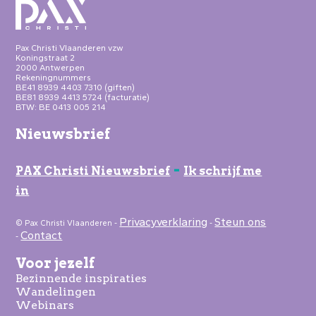
Pax Christi Vlaanderen vzw
Koningstraat 2
2000 Antwerpen
Rekeningnummers
BE41 8939 4403 7310 (giften)
BE81 8939 4413 5724 (facturatie)
BTW: BE 0413 005 214
Nieuwsbrief
-
PAX Christi Nieuwsbrief
Ik schrijf me
in
Privacyverklaring
Steun ons
© Pax Christi Vlaanderen -
-
Contact
-
Voor jezelf
Bezinnende inspiraties
Wandelingen
Webinars