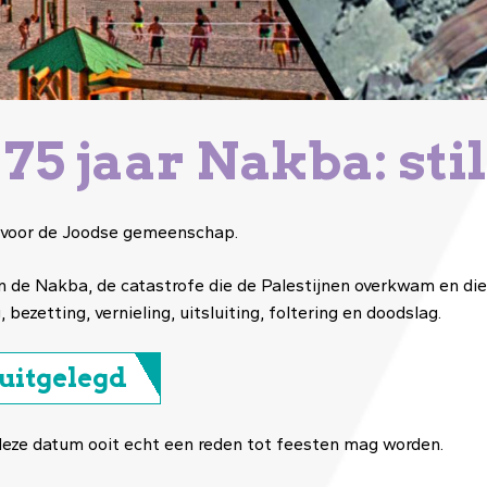
s 75 jaar Nakba: sti
and voor de Joodse gemeenschap.
an de Nakba, de catastrofe die de Palestijnen overkwam en di
, bezetting, vernieling, uitsluiting, foltering en doodslag.
 uitgelegd
deze datum ooit echt een reden tot feesten mag worden.