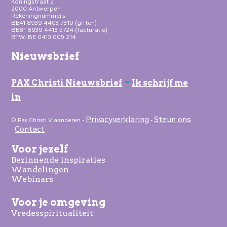
Koningstraat 2
2000 Antwerpen
Rekeningnummers
BE41 8939 4403 7310 (giften)
BE81 8939 4413 5724 (facturatie)
BTW: BE 0413 005 214
Nieuwsbrief
-
PAX Christi Nieuwsbrief
Ik schrijf me
in
Privacyverklaring
Steun ons
© Pax Christi Vlaanderen -
-
Contact
-
Voor jezelf
Bezinnende inspiraties
Wandelingen
Webinars
Voor je omgeving
Vredesspiritualiteit