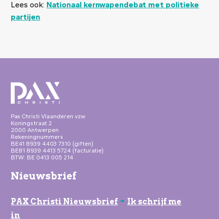
Lees ook:
Nationaal kernwapendebat met politieke
partijen
Pax Christi Vlaanderen vzw
Koningstraat 2
2000 Antwerpen
Rekeningnummers
BE41 8939 4403 7310 (giften)
BE81 8939 4413 5724 (facturatie)
BTW: BE 0413 005 214
Nieuwsbrief
-
PAX Christi Nieuwsbrief
Ik schrijf me
in