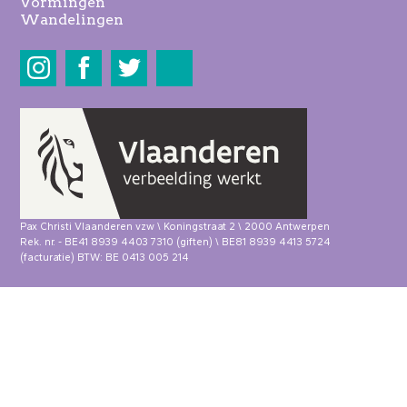
Vormingen
Wandelingen
Share
Pax Christi Vlaanderen vzw \ Koningstraat 2 \ 2000 Antwerpen
Rek. nr. - BE41 8939 4403 7310 (giften) \ BE81 8939 4413 5724
(facturatie) BTW: BE 0413 005 214