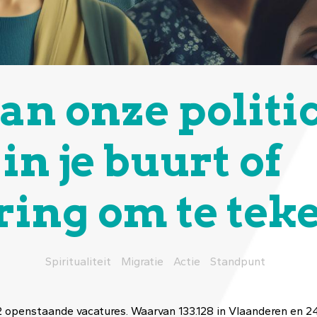
an onze politic
n je buurt of
ing om te tek
Spiritualiteit
Migratie
Actie
Standpunt
 openstaande vacatures. Waarvan 133.128 in Vlaanderen en 24