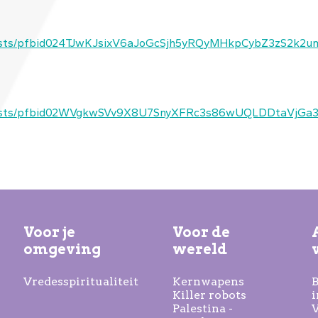
n/posts/pfbid024TJwKJsixV6aJoGcSjh5yRQyMHkpCybZ3zS2k
en/posts/pfbid02WVgkwSVv9X8U7SnyXFRc3s86wUQLDDtaVj
Voor je
Voor de
omgeving
wereld
Vredesspiritualiteit
Kernwapens
B
Killer robots
i
Palestina -