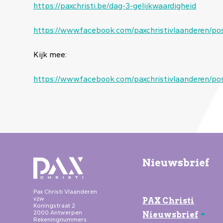
https://paxchristi.be/dag-3-gelijkwaardigheid
https://www.facebook.com/paxchristivlaandere
Kijk mee:
https://www.facebook.com/paxchristivlaander
Nieuwsbrief
Pax Christi Vlaanderen
vzw
PAX Christi
Koningstraat 2
-
2000 Antwerpen
Nieuwsbrief
Rekeningnummers