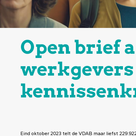
Open brief a
werkgevers i
kennissenkr
Eind oktober 2023 telt de VDAB maar liefst 229.922