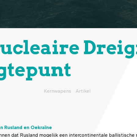
ucleaire Dreig
gtepunt
Kernwapens
Artikel
en Rusland en Oekraïne
 dat Rusland mogelijk een intercontinentale ballistische ra