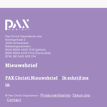
Pax Christi Vlaanderen vzw
Koningstraat 2
2000 Antwerpen
Rekeningnummers
BE41 8939 4403 7310 (giften)
BE81 8939 4413 5724 (facturatie)
BTW: BE 0413 005 214
Nieuwsbrief
-
PAX Christi Nieuwsbrief
Ik schrijf me
in
Privacyverklaring
Steun ons
© Pax Christi Vlaanderen -
-
Contact
-