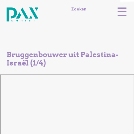
Overslaan
☰
en
Topmenu
Zoeken
naar
de
inhoud
gaan
Bruggenbouwer uit Palestina-
Israël (1/4)