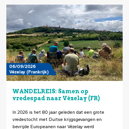
Image
06/09/2026
Vézelay (Frankrijk)
WANDELREIS: Samen op
vredespad naar Vézelay (FR)
In 2026 is het 80 jaar geleden dat een grote
vredestocht met Duitse krijgsgevangen en
bevrijde Europeanen naar Vézelay werd