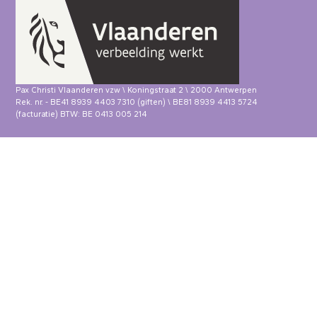
Pax Christi Vlaanderen vzw \ Koningstraat 2 \ 2000 Antwerpen
Rek. nr. - BE41 8939 4403 7310 (giften) \ BE81 8939 4413 5724
(facturatie) BTW: BE 0413 005 214