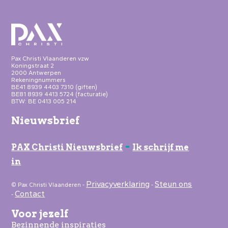
Pax Christi Vlaanderen vzw
Koningstraat 2
2000 Antwerpen
Rekeningnummers
BE41 8939 4403 7310 (giften)
BE81 8939 4413 5724 (facturatie)
BTW: BE 0413 005 214
Nieuwsbrief
-
PAX Christi Nieuwsbrief
Ik schrijf me
in
Privacyverklaring
Steun ons
© Pax Christi Vlaanderen -
-
Contact
-
Voor jezelf
Bezinnende inspiraties